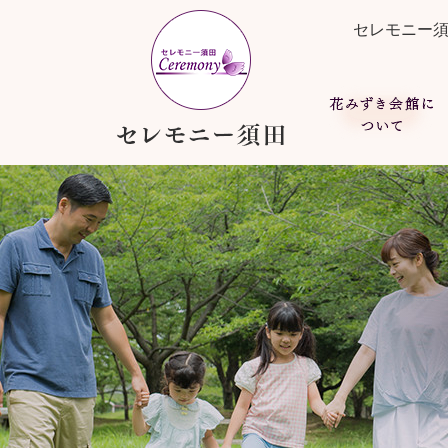
花みずき会館について
ご葬儀について考える
もしもの時は
セレモニー
家族葬とは
総費用について
花みずき会館について