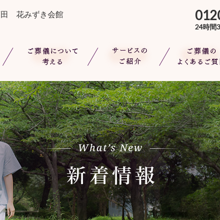
サービスのご紹介
ご葬儀のよくあるご質問
ご参
012
等)
花みずきの葬儀プラン
須田 花みずき会館
24時間
花みずき会員について
オプションサービス
ご葬儀について考える
サービスのご紹介
ご葬儀のよくある
もしもの時は
花みずきの葬儀プラン
実際の葬儀例
家族葬とは
花みずき会員について
お式の流れ
総費用について
オプションサービス
葬儀後のお手伝い
実際の葬儀例
生前相談
お式の流れ
葬儀後のお手伝い