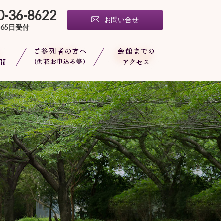
列者の方へ(供花お申込み
会館までのアクセス
0-36-8622
お問い合せ
365日受付
ご質問
ご参列者の方へ(供花お申
会館までのアクセス
込み等)