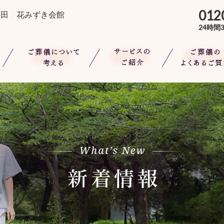
サービスのご紹介
ご葬儀のよくあるご質問
ご参
012
等)
花みずきの葬儀プラン
須田 花みずき会館
24時間
花みずき会員について
オプションサービス
ご葬儀について考える
サービスのご紹介
ご葬儀のよくある
もしもの時は
花みずきの葬儀プラン
実際の葬儀例
家族葬とは
花みずき会員について
お式の流れ
総費用について
オプションサービス
葬儀後のお手伝い
実際の葬儀例
生前相談
お式の流れ
葬儀後のお手伝い