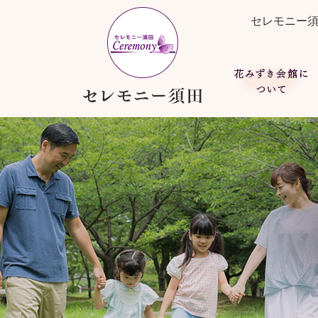
花みずき会館について
ご葬儀について考える
もしもの時は
セレモニー
家族葬とは
総費用について
花みずき会館について