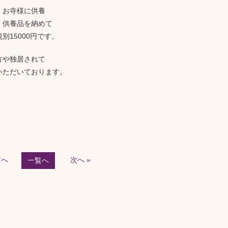
、お寺様に供養
、供養品を納めて
15000円です。
方や独居されて
いただいております。
前へ
次へ »
一覧へ