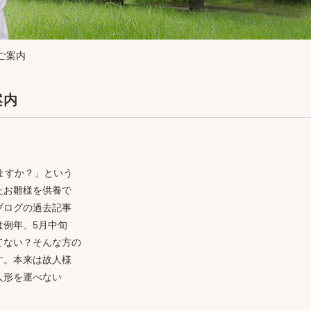
生前相談
ご案内
案内
ますか？」という
たお雛様を供養で
ブログの過去記事
は例年、5月中旬
てない？そんな方の
す。本来は故人様
人形を運べない