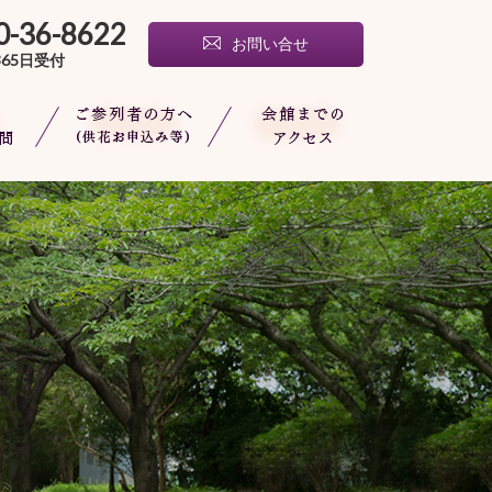
列者の方へ(供花お申込み
会館までのアクセス
0-36-8622
お問い合せ
365日受付
ご質問
ご参列者の方へ(供花お申
会館までのアクセス
込み等)